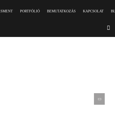
ZSMENT
PORTFÓLIÓ
BEMUTATKOZÁS
KAPCSOLAT
B