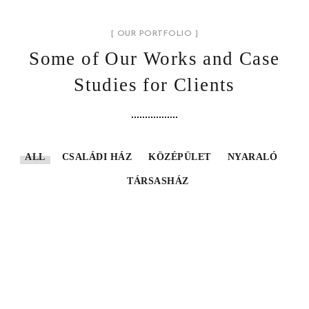
[ OUR PORTFOLIO ]
Some of Our Works
and Case
Studies for Clients
ALL
CSALÁDI HÁZ
KÖZÉPÜLET
NYARALÓ
TÁRSASHÁZ
Dunabogdány – Modern Családi
ház
Pomáz I. – Modern Családi ház
Gödöllő – Modern – Társasház
CSALÁDI HÁZ
CSALÁDI HÁZ
Kisköre – Modern Nyaraló II.
TÁRSASHÁZ
Kisköre – Modern Nyaraló I.
NYARALÓ
Veresegyház – Szabadidőközpont