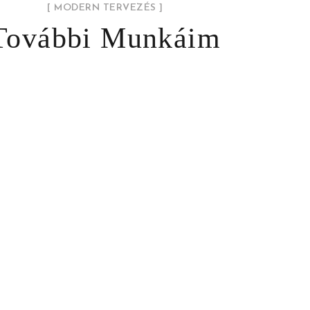
[ MODERN TERVEZÉS ]
További Munkáim
Dunabogdány – Modern Családi ház
CSALÁDI HÁZ