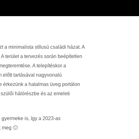
t a minimalista stílusú családi házat. A
 A terület a tervezés során beépítetlen
t megteremtése. A telepítéskor a
 előtt tartásával nagyvonalú
T
rbe érkezünk a hatalmas üveg portálon
 szülői hálórészbe és az emeleti
C
 gyermeke is, így a 2023-as
k meg 🙂