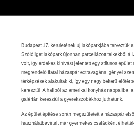
Budapest 17. kerületének új lakóparkjába terveztük ez
Szőlőliget lakópark újonnan parcellázott telkekből áll.
volt, így érdekes kihívást jelentett egy stílusos épüle
megrendelő fiatal házaspár extravagáns igényei szem
térképzések alakultak ki, így egy nagy belterű előté
keresztül. A hallból az amerikai konyhás nappaliba, a
galérián keresztül a gyerekszobákhoz juthatunk.
Az épület építése során megszületett a házaspár első
használatbavételt már gyermekes családként élhetté