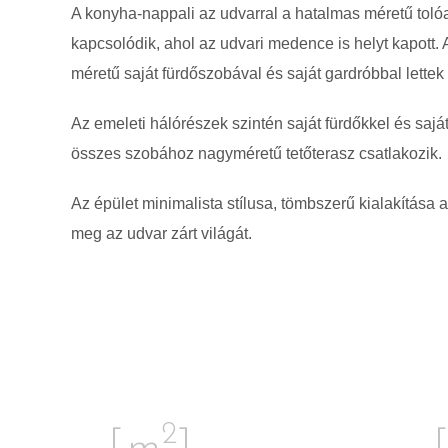
A konyha-nappali az udvarral a hatalmas méretű tolóa
kapcsolódik, ahol az udvari medence is helyt kapott. A
méretű saját fürdőszobával és saját gardróbbal lette
Az emeleti hálórészek szintén saját fürdőkkel és sajá
összes szobához nagyméretű tetőterasz csatlakozik.
Az épület minimalista stílusa, tömbszerű kialakítása a
meg az udvar zárt világát.
2