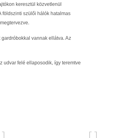
jtókon keresztül közvetlenül
 földszinti szülői hálók hatalmas
k megtervezve.
t gardróbokkal vannak ellátva. Az
z udvar felé ellaposodik, így teremtve