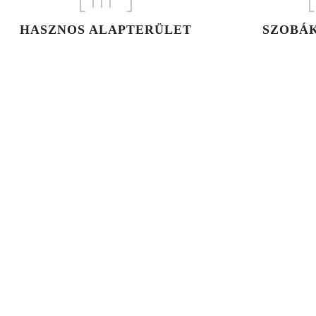
[
m
]
[
HASZNOS ALAPTERÜLET
SZOBÁ